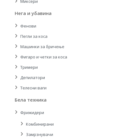
Миксери
Нега и убавина
Фенови
Пегли за коса
Машинки за бричење
Фигаро и четки за коса
Тримери
Депилатори
Телесни ваги
Бела техника
Фрижидери
Комбинирани
Замрзнувачи