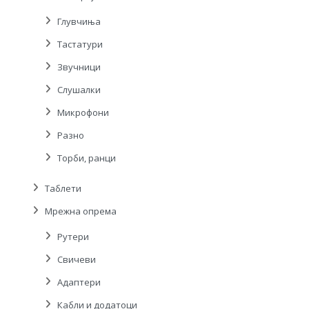
Глувчиња
Тастатури
Звучници
Слушалки
Микрофони
Разно
Торби, ранци
Таблети
Мрежна опрема
Рутери
Свичеви
Адаптери
Кабли и додатоци