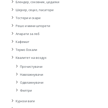
Блендер, соковник, цедалки
Шејкер, сецко, пасатори
Тостери и скари
Решо и мини шпорети
Апарати за леб
Кафемат
Термо бокали
Квалитет на воздух
Прочистувачи
Навлажнувачи
Одвлажнувачи
Филтри
Кујнски ваги