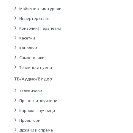
Мобилни клима уреди
Инвертер сплит
Конзолни|Парапетни
Касетни
Каналски
Самостоечки
Топлински пумпи
ТВ/Аудио/Видео
Телевизори
Преносни звучници
Караоке звучници
Проектори
Држачи и опрема