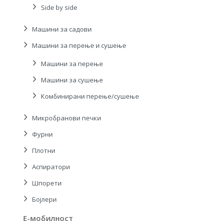
Side by side
Машини за садови
Машини за перење и сушење
Машини за перење
Машини за сушење
Комбинирани перење/сушење
Микробранови печки
Фурни
Плотни
Аспиратори
Шпорети
Бојлери
Е-мобилност