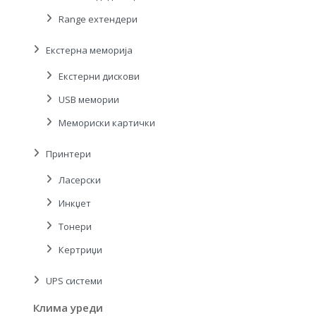
Range ехтендери
Екстерна меморија
Екстерни дискови
USB мемории
Мемориски картички
Принтери
Ласерски
Инкџет
Тонери
Кертриџи
UPS системи
Клима уреди