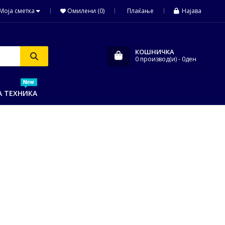
Моја сметка
Омилени (0)
Плаќање
Најава
КОШНИЧКА
0
производ(и)
- 0ден
А ТЕХНИКА