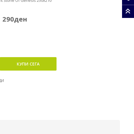
t Stone Of Genesis 250x210
290ден
ДИ