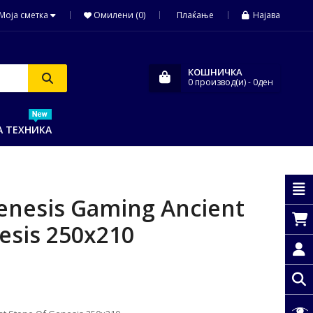
Моја сметка
Омилени (0)
Плаќање
Најава
КОШНИЧКА
0
производ(и)
- 0ден
А ТЕХНИКА
enesis Gaming Ancient
esis 250x210